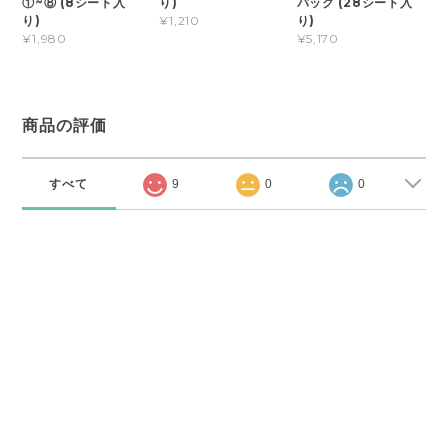
①~⑧ (8シート入
り)
パック (28シート入
り)
り)
¥1,210
¥1,980
¥5,170
商品の評価
すべて
9
0
0