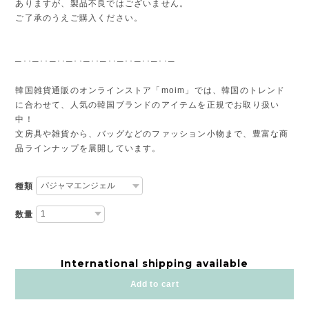
ありますが、製品不良ではございません。
ご了承のうえご購入ください。
─･･─･･─･･─･･─･･─･･─･･─･･─･･─
韓国雑貨通販のオンラインストア「moim」では、韓国のトレンド
に合わせて、人気の韓国ブランドのアイテムを正規でお取り扱い
中！
文房具や雑貨から、バッグなどのファッション小物まで、豊富な商
品ラインナップを展開しています。
種類
数量
International shipping available
Add to cart