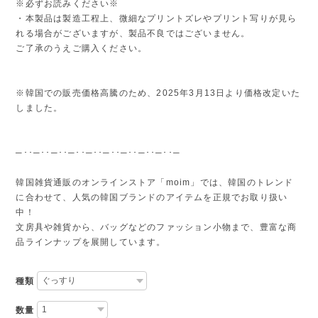
※必ずお読みください※
・本製品は製造工程上、微細なプリントズレやプリント写りが見ら
れる場合がございますが、製品不良ではございません。
ご了承のうえご購入ください。
※韓国での販売価格高騰のため、2025年3月13日より価格改定いた
しました。
─･･─･･─･･─･･─･･─･･─･･─･･─･･─
韓国雑貨通販のオンラインストア「moim」では、韓国のトレンド
に合わせて、人気の韓国ブランドのアイテムを正規でお取り扱い
中！
文房具や雑貨から、バッグなどのファッション小物まで、豊富な商
品ラインナップを展開しています。
種類
数量