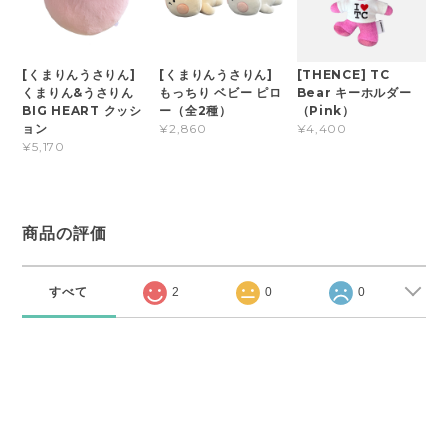
[くまりんうさりん]
[くまりんうさりん]
[THENCE] TC
くまりん&うさりん
もっちり ベビー ピロ
Bear キーホルダー
BIG HEART クッシ
ー（全2種）
（Pink）
ョン
¥2,860
¥4,400
¥5,170
商品の評価
すべて
2
0
0